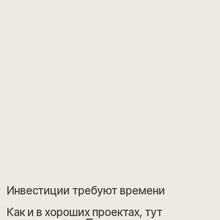
Инвестиции требуют времени
Как и в хороших проектах, тут
важны детали. Пока страница в
разработке, но скоро появится
полезный контент. Заходи позже!